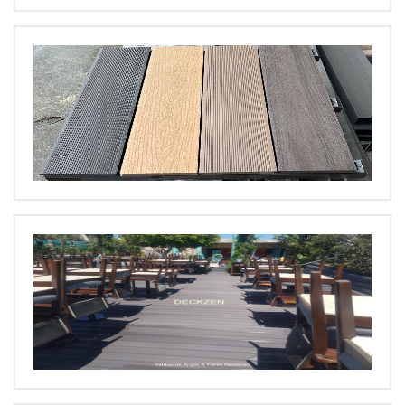
BÜYÜT
BÜYÜT